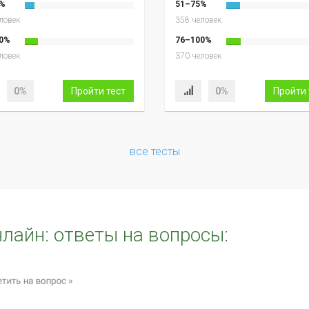
%
51–75%
ловек
358 человек
0%
76–100%
ловек
370 человек
0%
Пройти тест
0%
Пройти 
все тесты
нлайн: ответы на вопросы: