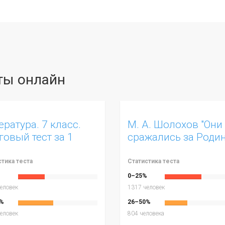
сты онлайн
ература. 7 класс.
М. А. Шолохов "Они
говый тест за 1
сражались за Родин
верть.
Часть 1. 7 класс.
стика теста
Статистика теста
%
0–25%
еловек
1317 человек
%
26–50%
еловек
804 человека