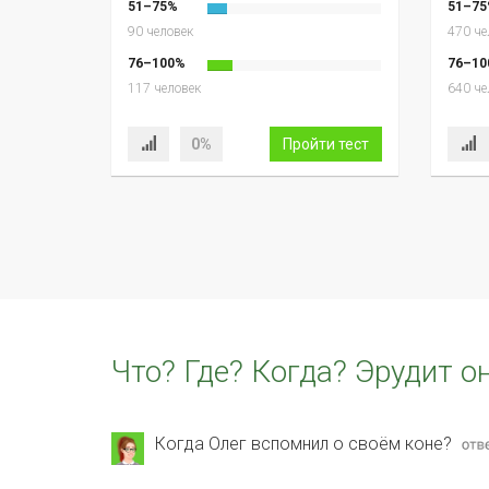
51–75%
51–75
90 человек
470 че
76–100%
76–10
117 человек
640 че
0%
Пройти тест
Что? Где? Когда? Эрудит о
Когда Олег вспомнил о своём коне?