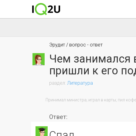
Эрудит / вопрос - ответ
Чем занимался 
пришли к его по
Литература
                Принимал министра; играл в карты; пил кофе; спал.

Ответ:
спал