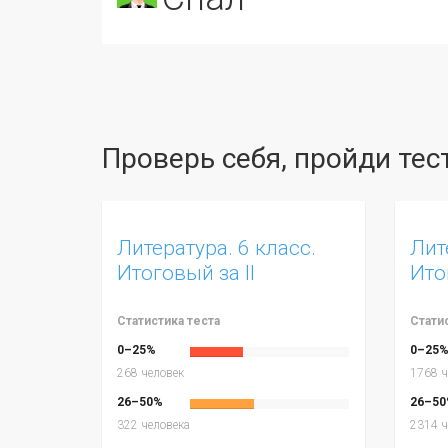
Проверь себя, пройди те
Литература. 6 класс.
Лит
Итоговый за II
Ито
полугодие.
чет
Статистика теста
Стати
0–25%
0–25
268 человек
1768 ч
26–50%
26–50
322 человека
2314 ч