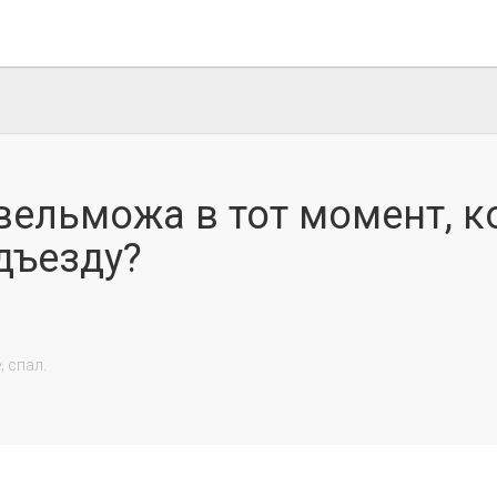
вельможа в тот момент, к
дъезду?