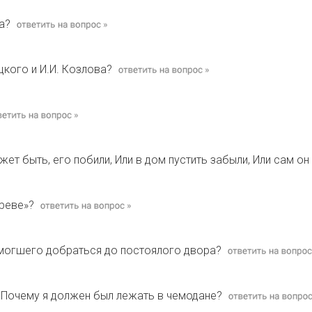
а?
цкого и И.И. Козлова?
жет быть, его побили, Или в дом пустить забыли, Или сам о
реве»?
омогшего добраться до постоялого двора?
 Почему я должен был лежать в чемодане?