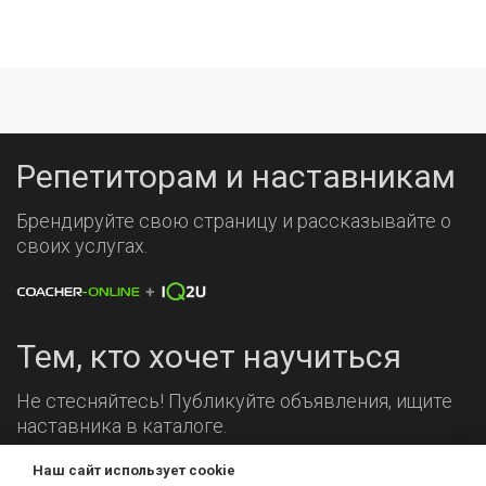
Репетиторам и наставникам
Брендируйте свою страницу и рассказывайте о
своих услугах.
Тем, кто хочет научиться
Не стесняйтесь! Публикуйте объявления, ищите
наставника в каталоге.
Мы на связи!
Наш сайт использует cookie