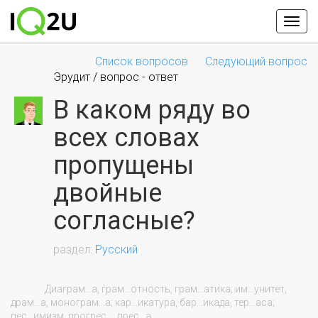
Список вопросов
Следующий вопрос
Эрудит / вопрос - ответ
В каком ряду во
всех словах
пропущены
двойные
согласные?
Русский
                Диаграм...а, грам...отность, грам...атика; им...унитет, 
драм...а, монограм...а; кар...икатура, бар...икада, тер...аса; 
пес...имизм, прогрес..., прес...а.
