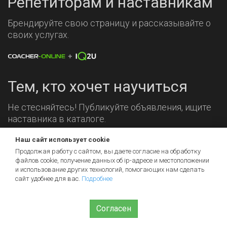
Репетиторам и наставникам
Брендируйте свою страницу и рассказывайте о
своих услугах.
Тем, кто хочет научиться
Не стесняйтесь! Публикуйте объявления, ищите
наставника в каталоге.
Мы на связи!
Наш сайт использует cookie
Продолжая работу с сайтом, вы даете согласие на обработку
файлов cookie, получение данных об
ip-адресе
и местоположении
и использование других технологий, помогающих нам сделать
сайт удобнее для вас.
Подробнее
Согласен
© 2026 iq2u.ru
Пользовательское соглашение
Помощь