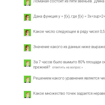
Ломаная состоит из пяти звеньев. Длина
Дана функция y = ƒ(x), где ƒ(х) = 3х<sup
Какое число следующее в ряду чисел 0,59
Значение какого из данных ниже выраж
За 7 часов было вымыто 80% площади ок
прежней?
Решением какого уравнения является чи
Какое множество точек задается неравен