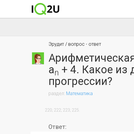
Эрудит / вопрос - ответ
Арифметическая
a
+ 4. Какое из
n
прогрессии?
Математика
                220; 222; 223; 225.

Ответ: