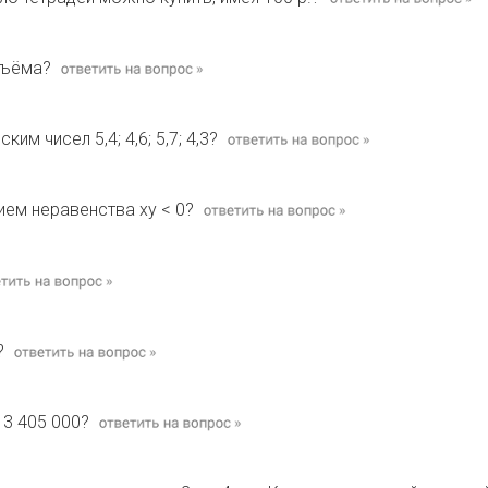
бъёма?
м чисел 5,4; 4,6; 5,7; 4,3?
ем неравенства ху < 0?
?
 3 405 000?