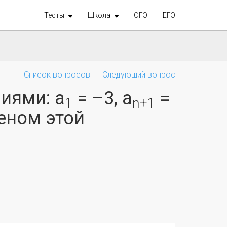
Тесты
Школа
ОГЭ
ЕГЭ
Список вопросов
Следующий вопрос
иями: а
= –3, а
=
1
n+1
леном этой