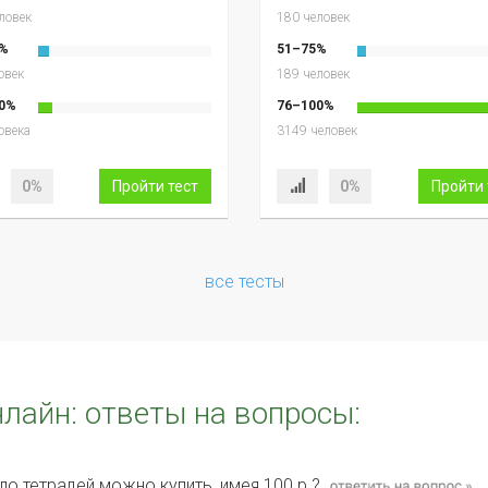
ловек
180 человек
%
51–75%
овек
189 человек
0%
76–100%
овека
3149 человек
0%
Пройти тест
0%
Пройти 
все тесты
нлайн: ответы на вопросы:
ло тетрадей можно купить, имея 100 р.?