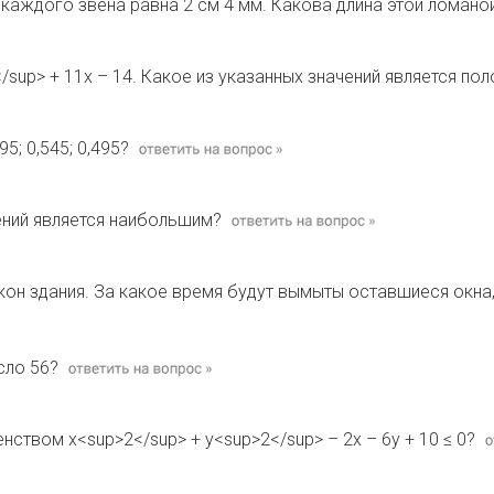
 каждого звена равна 2 см 4 мм. Какова длина этой ломано
>2</sup> + 11х – 14. Какое из указанных значений является 
5; 0,545; 0,495?
ений является наибольшим?
он здания. За какое время будут вымыты оставшиеся окна,
сло 56?
ством х<sup>2</sup> + у<sup>2</sup> – 2х – 6у + 10 ≤ 0?