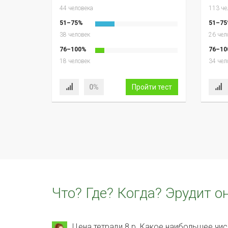
44 человека
113 че
51–75%
51–75
38 человек
26 чел
76–100%
76–10
18 человек
34 чел
0%
Пройти тест
Что? Где? Когда? Эрудит о
Цена тетради 8 р. Какое наибольшее чис