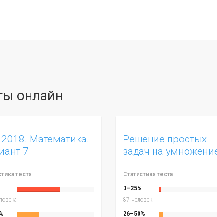
сты онлайн
 2018. Математика.
Решение простых
иант 7
задач на умножени
деление
стика теста
Статистика теста
%
0–25%
ловека
87 человек
%
26–50%