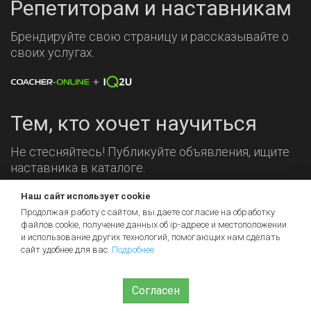
Репетиторам и наставникам
Брендируйте свою страницу и рассказывайте о
своих услугах.
Тем, кто хочет научиться
Не стесняйтесь! Публикуйте объявления, ищите
наставника в каталоге.
Наш сайт использует cookie
Мы на связи!
Продолжая работу с сайтом, вы даете согласие на обработку
файлов cookie, получение данных об
ip-адресе
и местоположении
и использование других технологий, помогающих нам сделать
сайт удобнее для вас.
Подробнее
Согласен
© 2026 iq2u.ru
Пользовательское соглашение
Помощь