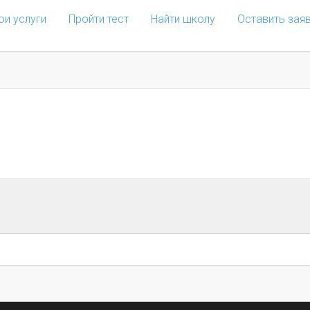
ои услуги
Пройти тест
Найти школу
Оставить зая