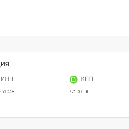
ция
ИНН
КПП
261048
772001001