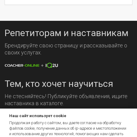
Репетиторам и наставникам
Брендируйте свою страницу и рассказывайте о
своих услугах.
Тем, кто хочет научиться
Не стесняйтесь! Публикуйте объявления, ищите
наставника в каталоге.
Наш сайт использует cookie
Мы на связи!
Продолжая работу с сайтом, вы даете согласие на обработку
файлов cookie, получение данных об
ip-адресе
и местоположении
и использование других технологий, помогающих нам сделать