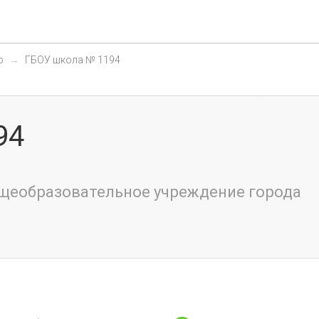
о
ГБОУ школа № 1194
94
щеобразовательное учреждение города