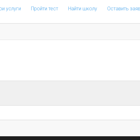
ои услуги
Пройти тест
Найти школу
Оставить зая