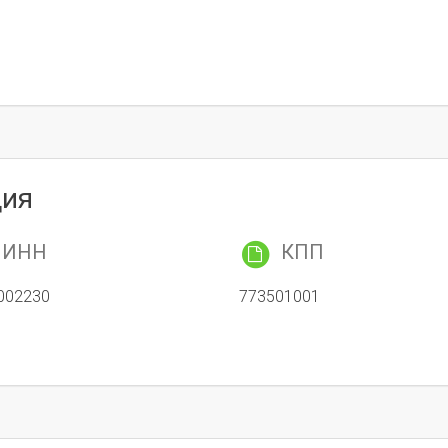
ция
ИНН
КПП
002230
773501001