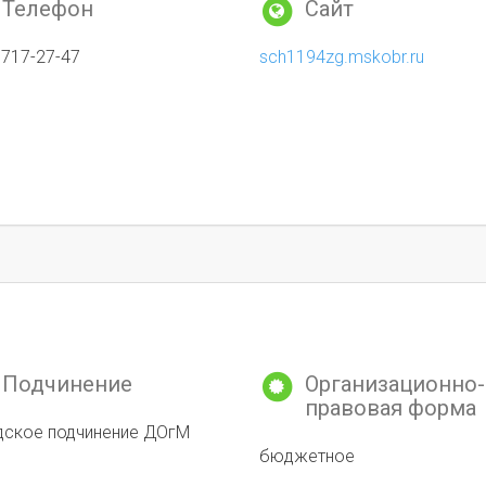
Телефон
Сайт
 717-27-47
sch1194zg.mskobr.ru
Подчинение
Организационно-
правовая форма
дское подчинение ДОгМ
бюджетное