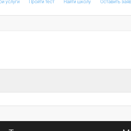
ои услуги
Пройти тест
Найти школу
Оставить зая