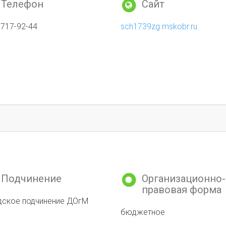
Телефон
Сайт
 717-92-44
sch1739zg.mskobr.ru
Подчинение
Организационно-
правовая форма
дское подчинение ДОгМ
бюджетное