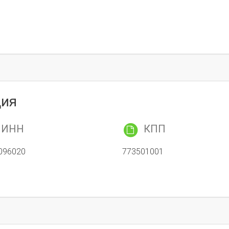
ция
ИНН
КПП
096020
773501001