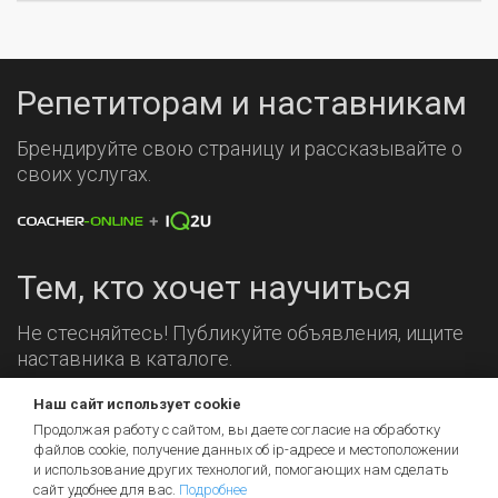
Репетиторам и наставникам
Брендируйте свою страницу и рассказывайте о
своих услугах.
Тем, кто хочет научиться
Не стесняйтесь! Публикуйте объявления, ищите
наставника в каталоге.
Наш сайт использует cookie
Мы на связи!
Продолжая работу с сайтом, вы даете согласие на обработку
файлов cookie, получение данных об
ip-адресе
и местоположении
и использование других технологий, помогающих нам сделать
сайт удобнее для вас.
Подробнее