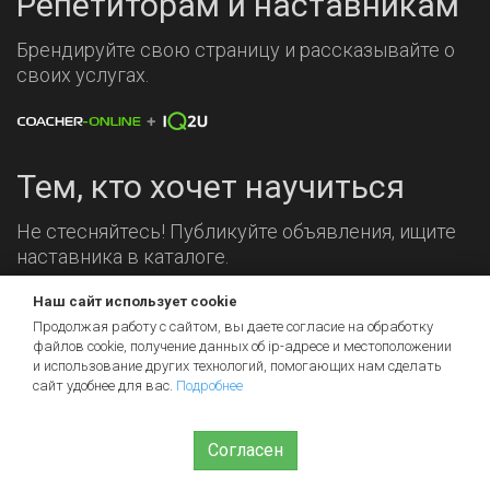
Репетиторам и наставникам
Брендируйте свою страницу и рассказывайте о
своих услугах.
Тем, кто хочет научиться
Не стесняйтесь! Публикуйте объявления, ищите
наставника в каталоге.
Наш сайт использует cookie
Мы на связи!
Продолжая работу с сайтом, вы даете согласие на обработку
файлов cookie, получение данных об
ip-адресе
и местоположении
и использование других технологий, помогающих нам сделать
сайт удобнее для вас.
Подробнее
Согласен
© 2026 iq2u.ru
Пользовательское соглашение
Помощь