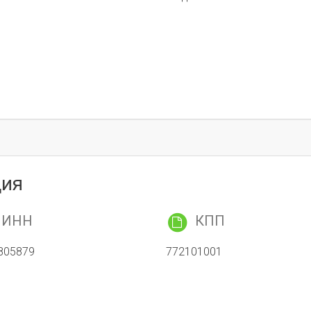
ция
ИНН
КПП
805879
772101001