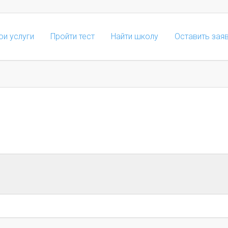
ои услуги
Пройти тест
Найти школу
Оставить зая