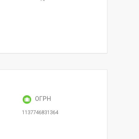
ОГРН
1137746831364