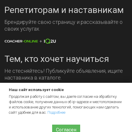
Репетиторам и наставникам
Брендируйте свою страницу и рассказывайте о
своих услугах.
Тем, кто хочет научиться
Не стесняйтесь! Публикуйте объявления, ищите
наставника в каталоге.
Наш сайт использует cookie
Мы на связи!
Продолжая работу с сайтом, вы даете согласие на обработку
файлов cookie, получение данных об
ip-адресе
и местоположении
и использование других технологий, помогающих нам сделать
сайт удобнее для вас.
Подробнее
Согласен