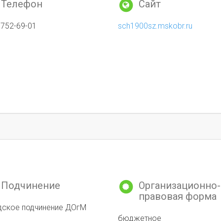
Телефон
Сайт
 752-69-01
sch1900sz.mskobr.ru
Подчинение
Организационно-
правовая форма
дское подчинение ДОгМ
бюджетное