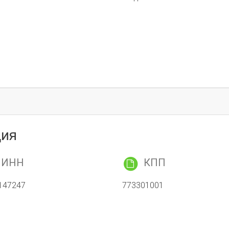
ция
ИНН
КПП
147247
773301001