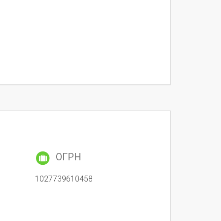
ОГРН
1027739610458