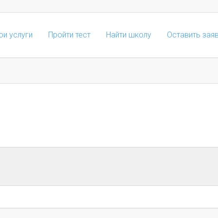
ои услуги
Пройти тест
Найти школу
Оставить зая