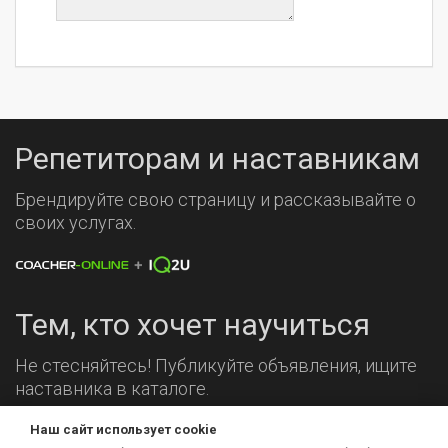
Репетиторам и наставникам
Брендируйте свою страницу и рассказывайте о
своих услугах.
Тем, кто хочет научиться
Не стесняйтесь! Публикуйте объявления, ищите
наставника в каталоге.
Наш сайт использует cookie
Мы на связи!