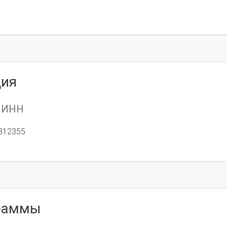
ция
ИНН
312355
граммы