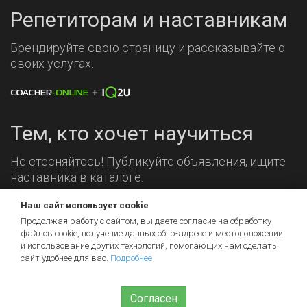
Репетиторам и наставникам
Брендируйте свою страницу и рассказывайте о
своих услугах.
Тем, кто хочет научиться
Не стесняйтесь! Публикуйте объявления, ищите
наставника в каталоге.
Наш сайт использует cookie
Мы на связи!
Продолжая работу с сайтом, вы даете согласие на обработку
файлов cookie, получение данных об
ip-адресе
и местоположении
и использование других технологий, помогающих нам сделать
сайт удобнее для вас.
Подробнее
Согласен