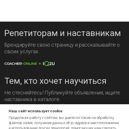
Репетиторам и наставникам
Брендируйте свою страницу и рассказывайте о
своих услугах.
Тем, кто хочет научиться
Не стесняйтесь! Публикуйте объявления, ищите
наставника в каталоге.
Наш сайт использует cookie
Мы на связи!
Продолжая работу с сайтом, вы даете согласие на обработку
файлов cookie, получение данных об
ip-адресе
и местоположении
и использование других технологий, помогающих нам сделать