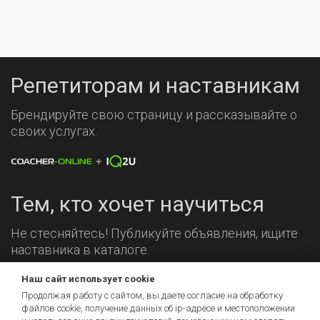
Репетиторам и наставникам
Брендируйте свою страницу и рассказывайте о
своих услугах.
Тем, кто хочет научиться
Не стесняйтесь! Публикуйте объявления, ищите
наставника в каталоге.
Наш сайт использует cookie
Мы на связи!
Продолжая работу с сайтом, вы даете согласие на обработку
файлов cookie, получение данных об
ip-адресе
и местоположении