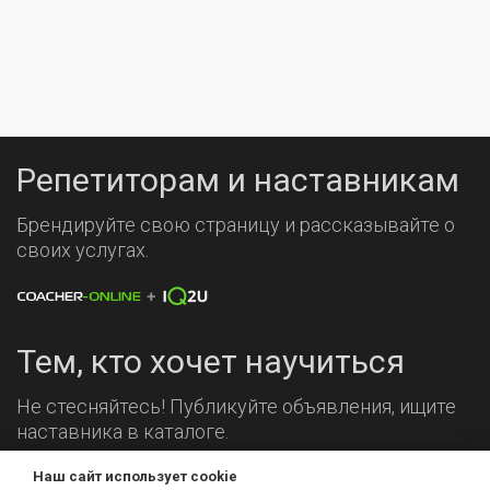
Репетиторам и наставникам
Брендируйте свою страницу и рассказывайте о
своих услугах.
Тем, кто хочет научиться
Не стесняйтесь! Публикуйте объявления, ищите
наставника в каталоге.
Наш сайт использует cookie
Мы на связи!