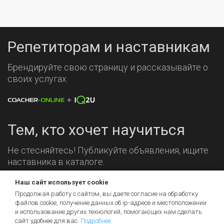
Репетиторам и наставникам
Брендируйте свою страницу и рассказывайте о
своих услугах.
Тем, кто хочет научиться
Не стесняйтесь! Публикуйте объявления, ищите
наставника в каталоге.
Наш сайт использует cookie
Мы на связи!
Продолжая работу с сайтом, вы даете согласие на обработку
файлов cookie, получение данных об
ip-адресе
и местоположении
и использование других технологий, помогающих нам сделать
сайт удобнее для вас.
Подробнее