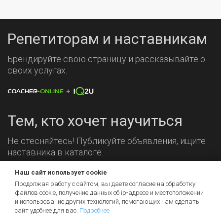
Репетиторам и наставникам
Брендируйте свою страницу и рассказывайте о
своих услугах.
Тем, кто хочет научиться
Не стесняйтесь! Публикуйте объявления, ищите
наставника в каталоге.
Наш сайт использует cookie
Мы на связи!
Продолжая работу с сайтом, вы даете согласие на обработку
файлов cookie, получение данных об
ip-адресе
и местоположении
и использование других технологий, помогающих нам сделать
сайт удобнее для вас.
Подробнее