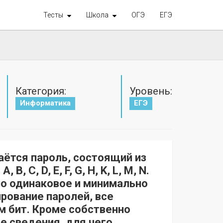
Тесты
Школа
ОГЭ
ЕГЭ
Категория:
Уровень:
Информатика
ЕГЭ
ётся пароль, состоящий из
C, D, E, F, G, H, K, L, М, N.
но одинаковое и минимально
рование паролей, все
 бит. Кроме собственно
е сведения, для чего