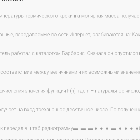
мпературы термического крекинга молярная масса получа
нные, передаваемые по сети Интернет, разбиваются на: Ка
ель работал с каталогом Барбарис. Сначала он опустился н
 соответствие между величинами и их возможными значени
числения значения функции F(n), где n – натуральное число
лучает на вход трехзначное десятичное число. По полученн
к передал в штаб радиограмму▬ ▬ ▬ ● ● ● ▬ ● ● ● ●&n