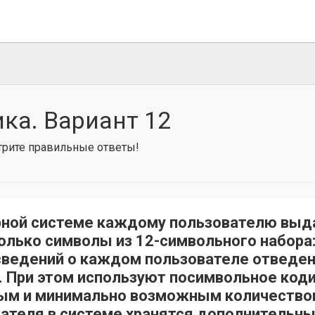
ка. Вариант 12
отрите правильные ответы!
рной системе каждому пользователю выда
ко символы из 12-символьного набора: A, B, 
 сведений о каждом пользователе отведе
 При этом используют посимвольное коди
ым и минимально возможным количеством
ателя в системе хранятся дополнительны