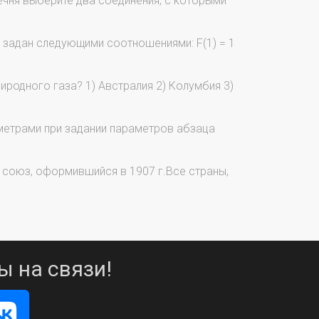
ечня выберите два соединения, с которыми
, задан следующими соотношениями: F(1) = 1
иродного газа? 1) Австралия 2) Колумбия 3)
етрами при задании параметров абзаца
 союз, оформившийся в 1907 г.Все страны,
ы на связи!