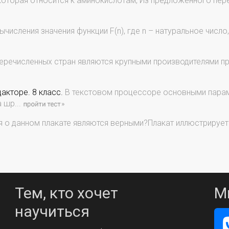
которая относится к аминокислотам, Из предложенного пер
числения значения функции F(n), где n – натуральное число
перечисленных стран являются крупными производителями пр
кторе. 8 класс.
В текстовом процессоре основными парам
 шр...
 о данном плакате являются верными?Плакат иллюстрирует
Тем, кто хочет
М
научиться