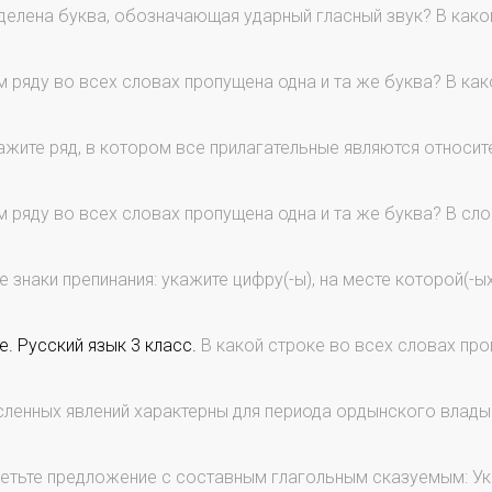
делена буква, обозначающая ударный гласный звук? В како
 ряду во всех словах пропущена одна и та же буква? В ка
ажите ряд, в котором все прилагательные являются относи
 ряду во всех словах пропущена одна и та же буква? В сло
 знаки препинания: укажите цифру(-ы), на месте которой(-ы
. Русский язык 3 класс.
В какой строке во всех словах про
сленных явлений характерны для периода ордынского влады
етьте предложение с составным глагольным сказуемым: Ук