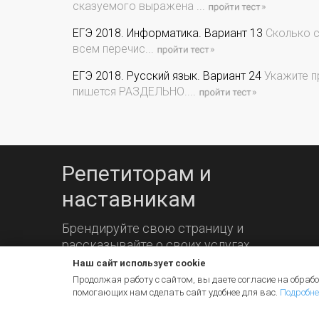
сказуемого выражена ...
ЕГЭ 2018. Информатика. Вариант 13
Сколько с
всем перечис...
ЕГЭ 2018. Русский язык. Вариант 24
Укажите п
пишется РАЗДЕЛЬНО....
Репетиторам и
наставникам
Брендируйте свою страницу и
рассказывайте о своих услугах.
Наш сайт использует cookie
Продолжая работу с сайтом, вы даете согласие на обрабо
помогающих нам сделать сайт удобнее для вас.
Подробне
© 2026 iq2u.ru
Пользовательское соглашение
Пом