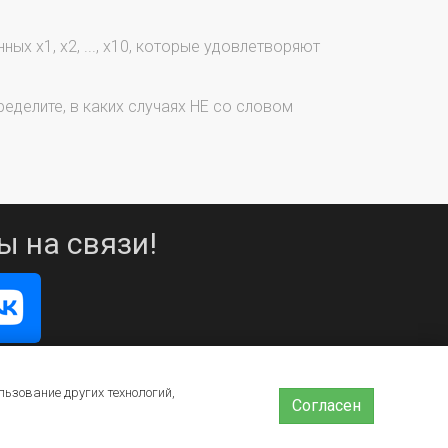
х х1, х2, ..., х10, которые удовлетворяют
еделите, в каких случаях НЕ со словом
ы на связи!
льзование других технологий,
Согласен