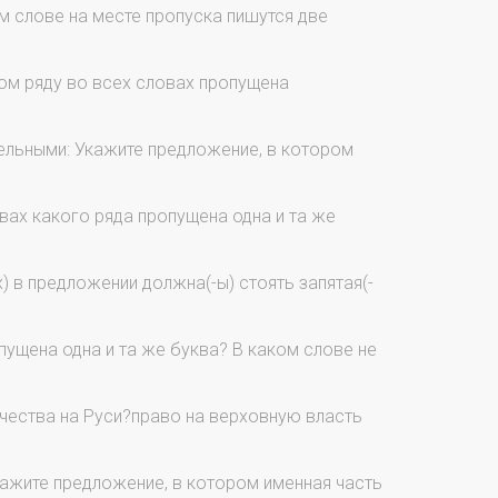
м слове на месте пропуска пишутся две
ком ряду во всех словах пропущена
тельными: Укажите предложение, в котором
вах какого ряда пропущена одна и та же
х) в предложении должна(-ы) стоять запятая(-
пущена одна и та же буква? В каком слове не
чества на Руси?право на верховную власть
ажите предложение, в котором именная часть