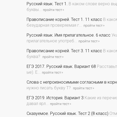
Русский язык. Тест 1.
В каком слове верно вы
буквы...
Правописание корней. Тест 1. 11 класс
В каком
безударная проверяемая г...
Русский язык. Имя прилагательное. 6 класс
Ук
прилагательное употреб...
Правописание корней. Тест 3. 11 класс
В каком
буква?
ЕГЭ 2017. Русский язык. Вариант 68
Расставьте
ые). Е...
Слова с непроизносимыми согласными в корне
нужно писать букву Т?
ЕГЭ 2019. История. Вариант 3
Какие из перечи
давал ярл...
Сказуемое. Русский язык. Тест 2 (8 класс)
Отм