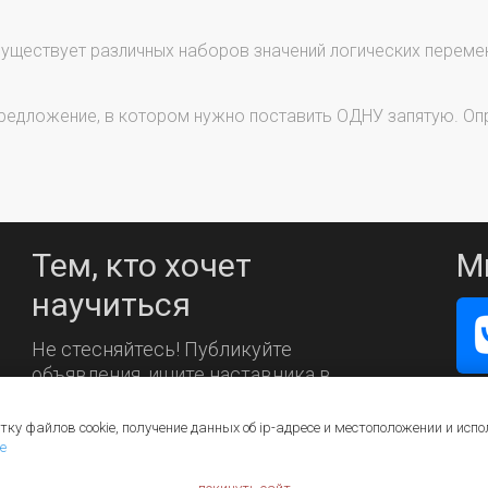
уществует различных наборов значений логических переменны
редложение, в котором нужно поставить ОДНУ запятую. Опр
Тем, кто хочет
М
научиться
Не стесняйтесь! Публикуйте
объявления, ищите наставника в
каталоге.
тку файлов cookie, получение данных об
ip-адресе
и местоположении и испо
е
ощь
Контакты