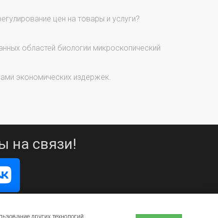
егулирование цен на товары и услуги?
занных областей биологии микроскопический
дами экономических издержек.
ы на связи!
льзование других технологий,