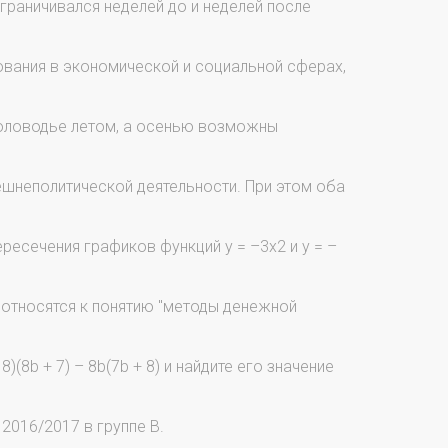
граничивался неделей до и неделей после
вания в экономической и социальной сферах,
половодье летом, а осенью возможны
ешнеполитической деятельности. При этом оба
ересечения графиков функций y = –3х2 и y = –
 относятся к понятию "методы денежной
)(8b + 7) – 8b(7b + 8) и найдите его значение
2016/2017 в группе В.