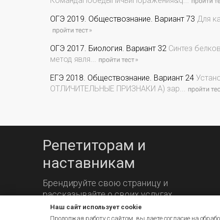
КомандаПобедыНичьиПоражения&q...
ОГЭ 2019. Обществознание. Вариант 73
Для ка
ОГЭ 2017. Биология. Вариант 32
Синтез белков
метод явля...
ЕГЭ 2018. Обществознание. Вариант 24
Устано
ОТЛИЧИТЕЛЬНЫЕ ПРИЗНАКИ А) зар...
Репетиторам и
наставникам
Брендируйте свою страницу и
рассказывайте о своих услугах.
Наш сайт использует cookie
Продолжая работу с сайтом, вы даете согласие на обрабо