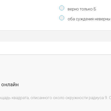
верно только Б
оба суждения неверны
ы онлайн
ощадь квадрата, описанного около окружности радиуса 9. 