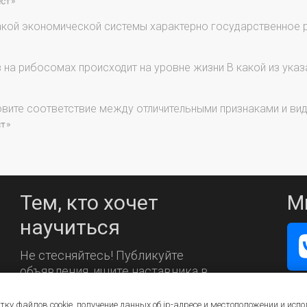
кой экономической системы характерно государственное р
 на рибосомах происходит на уровне жизни В какой из ука
вите соответствие между отличительными признаками и ви
Тем, кто хочет
М
научиться
Не стесняйтесь! Публикуйте
объявления, ищите наставника в
каталоге.
тку файлов cookie, получение данных об
ip-адресе
и местоположении и испо