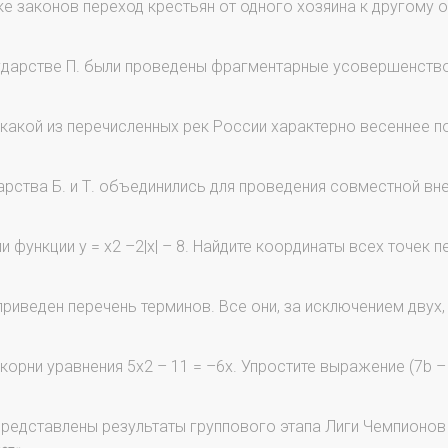
е законов переход крестьян от одного хозяина к другому о
дарстве П. были проведены фрагментарные усовершенство
какой из перечисленных рек России характерно весеннее 
рства Б. и Т. объединились для проведения совместной вн
и функции y = x2 –2|x| – 8. Найдите координаты всех точек п
риведен перечень терминов. Все они, за исключением двух,
корни уравнения 5х2 – 11 = –6х. Упростите выражение (7b – 8
редставлены результаты группового этапа Лиги Чемпионов 