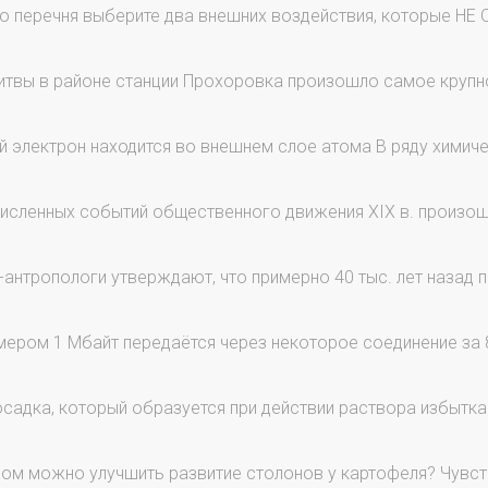
 перечня выберите два внешних воздействия, которые НЕ
итвы в районе станции Прохоровка произошло самое крупн
 электрон находится во внешнем слое атома В ряду химич
исленных событий общественного движения XIX в. произо
антропологи утверждают, что примерно 40 тыс. лет назад 
ером 1 Мбайт передаётся через некоторое соединение за 8 
садка, который образуется при действии раствора избытка х
м можно улучшить развитие столонов у картофеля? Чувст