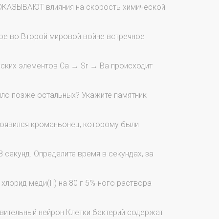
 ОКАЗЫВАЮТ влияния на скорость химической
ое во Второй мировой войне встречное
еских элементов Ca → Sr → Ba происходит
шло позже остальных? Укажите памятник
появился кроманьонец, которому были
секунд. Определите время в секундах, за
лорид меди(II) на 80 г 5%-ного раствора
вительный нейрон Клетки бактерий содержат