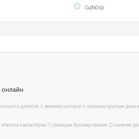
Cu(NO
)
3
2
ы онлайн
ческого деятеля, с именем которого связана крупная дене
я этилена характерны 1) реакции бромирования 2) наличие дв