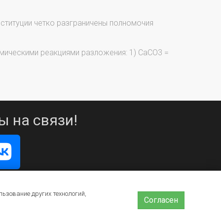
нституции четко разграничены полномочия
мическими реакциями разложения: 1) CaCO3 =
ы на связи!
льзование других технологий,
Согласен