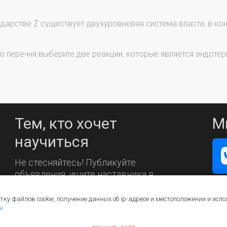
дарстве Z существует двухуровневая система власти, в ко
 перечня выберите две реакции, которые является эндотер
Тем, кто хочет
М
научиться
Не стесняйтесь! Публикуйте
объявления, ищите наставника в
каталоге.
тку файлов cookie, получение данных об
ip-адресе
и местоположении и испо
е
ощь
Контакты