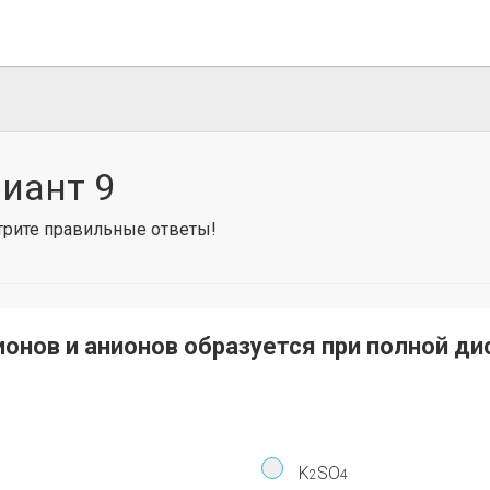
риант 9
отрите правильные ответы!
онов и анионов образуется при полной ди
K
SO
2
4