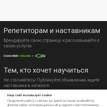
Репетиторам и наставникам
Брендируйте свою страницу и рассказывайте о
своих услугах.
Тем, кто хочет научиться
Не стесняйтесь! Публикуйте объявления, ищите
наставника в каталоге.
Наш сайт использует cookie
Мы на связи!
Продолжая работу с сайтом, вы даете согласие на обработку
файлов cookie, получение данных об
ip-адресе
и местоположении