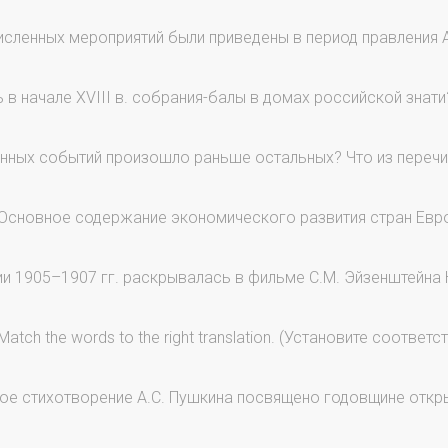
исленных мероприятий были приведены в период правления А
 в начале XVIII в. собрания-балы в домах российской знати
нных событий произошло раньше остальных? Что из перечис
Основное содержание экономического развития стран Европ
 1905–1907 гг. раскрывалась в фильме С.М. Эйзенштейна
Match the words to the right translation. (Установите соотве
ое стихотворение А.С. Пушкина посвящено годовщине открыт