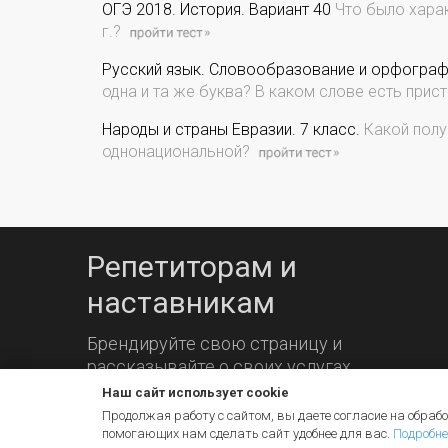
ОГЭ 2018. История. Вариант 40
Что было харак
г.?
Русский язык. Словообразование и орфограф
одна и та же буква? В каком слове есть прист
Народы и страны Евразии. 7 класс.
Какой полу
однонациональной?
Репетиторам и
наставникам
Брендируйте свою страницу и
рассказывайте о своих услугах.
Наш сайт использует cookie
Продолжая работу с сайтом, вы даете согласие на обрабо
помогающих нам сделать сайт удобнее для вас.
Подробне