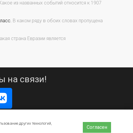
Какое из названных событий относится к 1907
ласс.
В каком ряду в обоих словах пропущена
кая страна Евразии является
ы на связи!
льзование других технологий,
Согласен