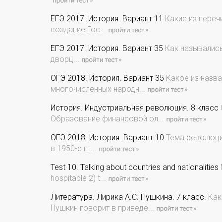
ЕГЭ 2017. История. Вариант 11
Какие из переч
создание Гос...
ЕГЭ 2017. История. Вариант 35
Как назывались
дворц...
ОГЭ 2018. История. Вариант 35
Какое из назва
многочисленных народн...
История. Индустриальная революция. 8 класс
Образование финансовой ол...
ОГЭ 2018. История. Вариант 10
Тема революции
в 1950-е гг...
Test 10. Talking about countries and nationalities
hospitable 2) t...
Литература. Лирика А.С. Пушкина. 7 класс.
Как
Пушкин говорит в приведё...