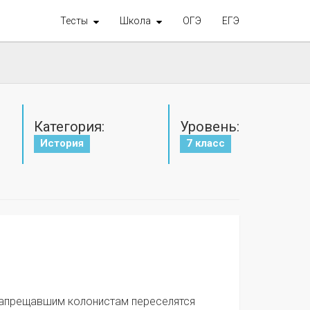
Тесты
Школа
ОГЭ
ЕГЭ
Категория:
Уровень:
История
7 класс
запрещавшим колонистам переселятся