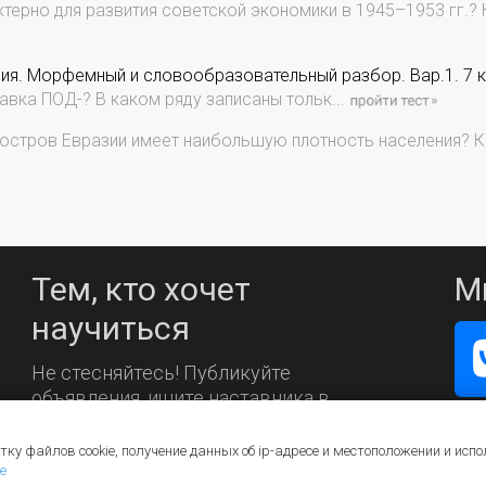
терно для развития советской экономики в 1945–1953 гг.? 
ия. Морфемный и словообразовательный разбор. Вар.1. 7 к
авка ПОД-? В каком ряду записаны тольк...
остров Евразии имеет наибольшую плотность населения? Ка
Тем, кто хочет
М
научиться
Не стесняйтесь! Публикуйте
объявления, ищите наставника в
каталоге.
тку файлов cookie, получение данных об
ip-адресе
и местоположении и испо
е