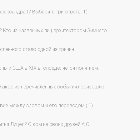
лександра I? Выберите три ответа. 1)
? Кто из названных лиц архитектором Зимнего
ленного стало одной из причин
ы и США в XIX в. определяется понятием:
 Какое из перечисленных событий произошло
тствие между словом и его переводом.) 1)
ия Лицея? О ком из своих друзей А.С.