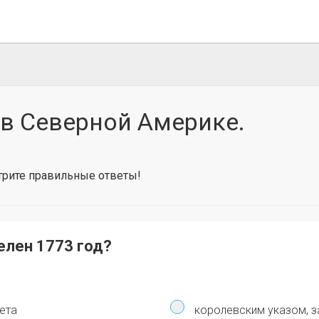
в Северной Америке.
отрите правильные ответы!
елен 1773 год?
ета
королевским указом, 