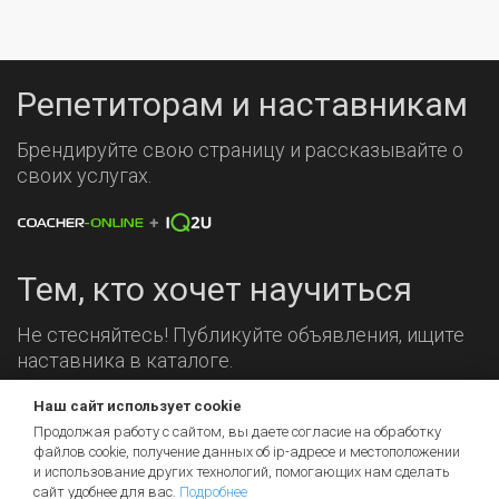
Репетиторам и наставникам
Брендируйте свою страницу и рассказывайте о
своих услугах.
Тем, кто хочет научиться
Не стесняйтесь! Публикуйте объявления, ищите
наставника в каталоге.
Наш сайт использует cookie
Мы на связи!
Продолжая работу с сайтом, вы даете согласие на обработку
файлов cookie, получение данных об
ip-адресе
и местоположении
и использование других технологий, помогающих нам сделать
сайт удобнее для вас.
Подробнее