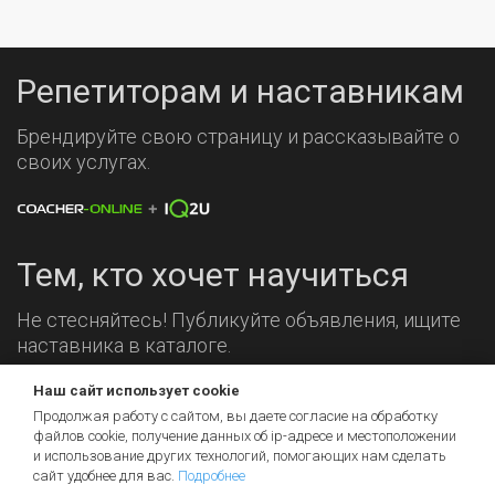
Репетиторам и наставникам
Брендируйте свою страницу и рассказывайте о
своих услугах.
Тем, кто хочет научиться
Не стесняйтесь! Публикуйте объявления, ищите
наставника в каталоге.
Наш сайт использует cookie
Мы на связи!
Продолжая работу с сайтом, вы даете согласие на обработку
файлов cookie, получение данных об
ip-адресе
и местоположении
и использование других технологий, помогающих нам сделать
сайт удобнее для вас.
Подробнее