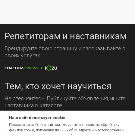
Репетиторам и наставникам
Брендируйте свою страницу и рассказывайте о
своих услугах.
Тем, кто хочет научиться
Не стесняйтесь! Публикуйте объявления, ищите
наставника в каталоге.
Наш сайт использует cookie
Мы на связи!
Продолжая работу с сайтом, вы даете согласие на обработку
файлов cookie, получение данных об
ip-адресе
и местоположении