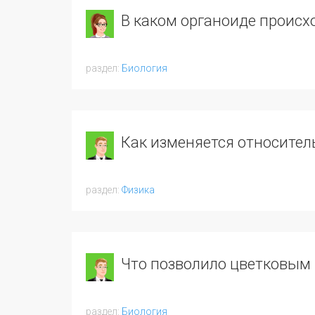
В каком органоиде происх
Биология
Как изменяется относител
Физика
Что позволило цветковым
Биология