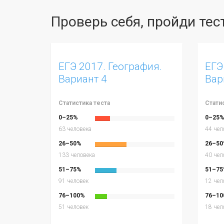
Проверь себя, пройди те
ЕГЭ 2017. География.
ЕГЭ
Вариант 4
Вар
Статистика теста
Стати
0–25%
0–25
63 человека
44 чел
26–50%
26–50
133 человека
40 чел
51–75%
51–75
91 человек
12 чел
76–100%
76–10
51 человек
18 чел