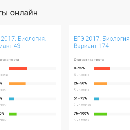
сты онлайн
 2017. Биология.
ЕГЭ 2017. Биология
иант 43
Вариант 174
стика теста
Статистика теста
%
0–25%
овека
6 человек
%
26–50%
овек
5 человек
%
51–75%
овек
2 человека
0%
76–100%
овек
5 человек