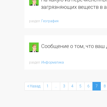
загрязняющих веществ в 
География
Сообщение о том, что ваш 
Информатика
Назад
1
…
3
4
5
6
7
8