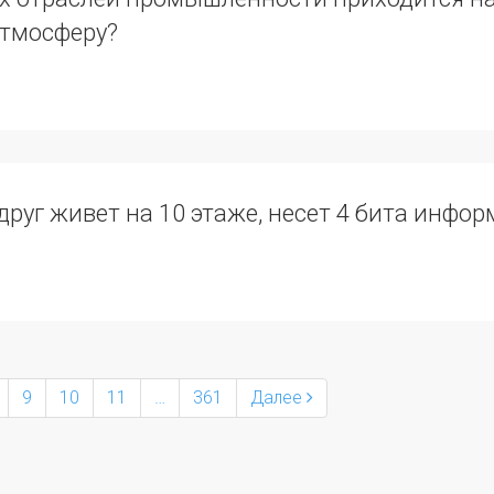
атмосферу?
друг живет на 10 этаже, несет 4 бита инфо
9
10
11
…
361
Далее