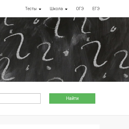
Тесты
Школа
ОГЭ
ЕГЭ
ы
Найти