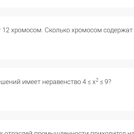
 12 хромосом. Сколько хромосом содержат 
2
шений имеет неравенство 4 ≤ х
≤ 9?
ых отраслей промышленности приходится н