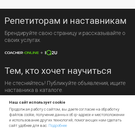
Репетиторам и наставникам
Брендируйте свою страницу и рассказывайте о
своих услугах.
Тем, кто хочет научиться
Не стесняйтесь! Публикуйте объявления, ищите
наставника в каталоге.
Мы на связи!
Наш сайт использует cookie
Продолжая работу с сайтом, вы даете согласие на обработку
файлов cookie, получение данных об
ip-адресе
и местоположении
и использование других технологий, помогающих нам сделать
сайт удобнее для вас.
Подробнее