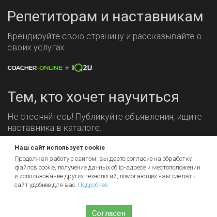
Репетиторам и наставникам
Брендируйте свою страницу и рассказывайте о
своих услугах.
Тем, кто хочет научиться
Не стесняйтесь! Публикуйте объявления, ищите
наставника в каталоге.
Наш сайт использует cookie
Мы на связи!
Продолжая работу с сайтом, вы даете согласие на обработку
файлов cookie, получение данных об
ip-адресе
и местоположении
и использование других технологий, помогающих нам сделать
сайт удобнее для вас.
Подробнее
Согласен