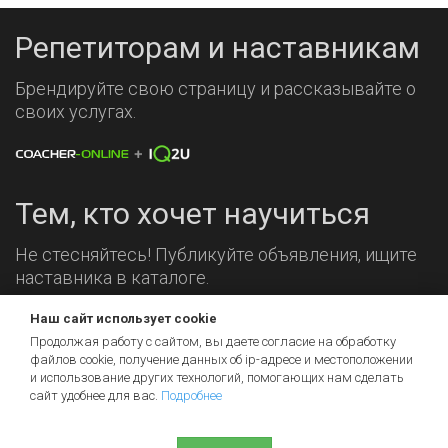
Репетиторам и наставникам
Брендируйте свою страницу и рассказывайте о
своих услугах.
Тем, кто хочет научиться
Не стесняйтесь! Публикуйте объявления, ищите
наставника в каталоге.
Наш сайт использует cookie
Мы на связи!
Продолжая работу с сайтом, вы даете согласие на обработку
файлов cookie, получение данных об
ip-адресе
и местоположении
и использование других технологий, помогающих нам сделать
сайт удобнее для вас.
Подробнее