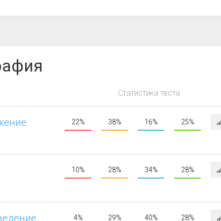
рафия
Статистика теста
жение
22%
38%
16%
25%
10%
28%
34%
28%
ведение.
4%
29%
40%
28%