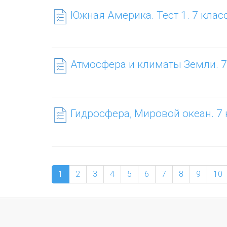
Южная Америка. Тест 1. 7 класс
Атмосфера и климаты Земли. 7
Гидросфера, Мировой океан. 7 
1
2
3
4
5
6
7
8
9
10