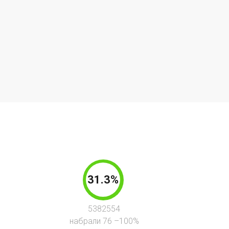
31.3%
5382554
набрали 76 –100%