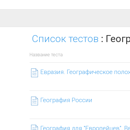
Список тестов
: Геог
Название теста
Евразия. Географическое поло
География России
География для "Европейцев". В