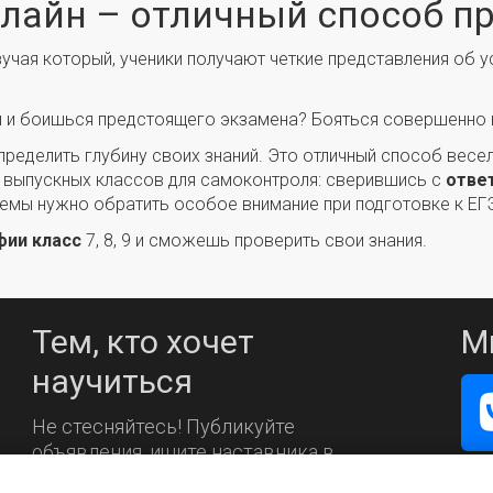
нлайн – отличный способ п
зучая который, ученики получают четкие представления об
ии и боишься предстоящего экзамена? Бояться совершенно н
ределить глубину своих знаний. Это отличный способ весе
 выпускных классов для самоконтроля: сверившись с
отве
е темы нужно обратить особое внимание при подготовке к ЕГ
фии класс
7, 8, 9 и сможешь проверить свои знания.
Тем, кто хочет
М
научиться
Не стесняйтесь! Публикуйте
объявления, ищите наставника в
каталоге.