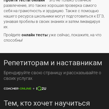
Пройти тесты онлайн
– это не только отличное
развлечение, это также хорошая проверка самого
себя на грамотность и эрудицию. Также с помощью
нашего ресурса школьники могут подготовиться к ЕГЭ,
узнавая пробелы в своих знаниях и затем ликвидируя
их.
Пройдите
онлайн тесты
уже сейчас, покажите, на что
способны!
Репетиторам и наставникам
Брендируйте свою страницу и рассказывайте о
своих услугах.
Тем, кто хочет научиться