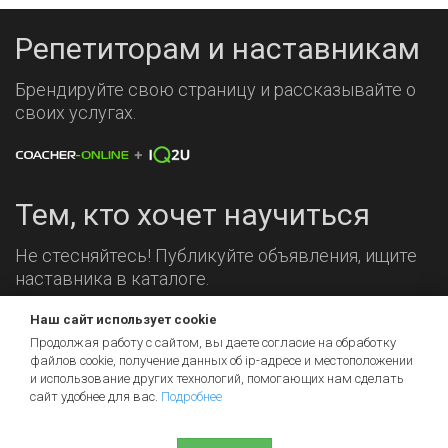
Репетиторам и наставникам
Брендируйте свою страницу и рассказывайте о
своих услугах.
Тем, кто хочет научиться
Не стесняйтесь! Публикуйте объявления, ищите
наставника в каталоге.
Наш сайт использует cookie
Мы на связи!
Продолжая работу с сайтом, вы даете согласие на обработку
файлов cookie, получение данных об
ip-адресе
и местоположении
и использование других технологий, помогающих нам сделать
сайт удобнее для вас.
Подробнее