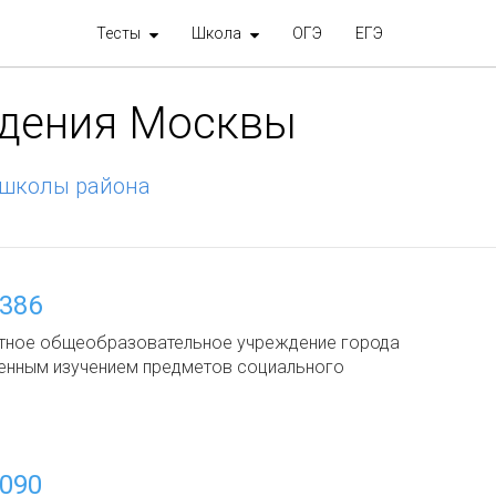
Тесты
Школа
ОГЭ
ЕГЭ
ждения Москвы
 школы района
386
тное общеобразовательное учреждение города
енным изучением предметов социального
090